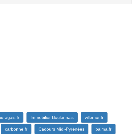
auragais.fr
Immobilier Boulonnais
villemur.fr
carbonne.fr
Cadours Midi-Pyrénées
balma.fr