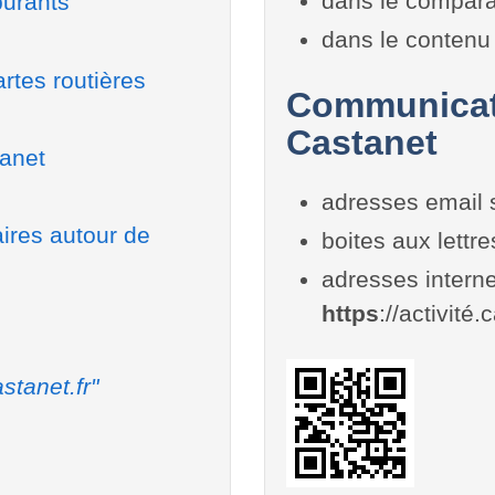
dans le compara
burants
dans le contenu 
rtes routières
Communicati
Castanet
tanet
adresses email 
aires autour de
boites aux lettr
adresses interne
https
://activité.
stanet.fr"