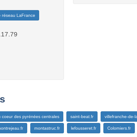
le réseau LaFrance
.17.79
s
 coeur des pyrénées centrales
saint-beat.fr
villefranche-de-l
ontrejeau.fr
montastruc.fr
lefousseret.fr
Colomiers.fr