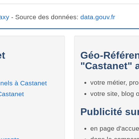
axy
- Source des données:
data.gouv.fr
et
Géo-Référen
"Castanet" a
votre métier, pro
nels à Castanet
votre site, blog
Castanet
Publicité su
en page d'accue