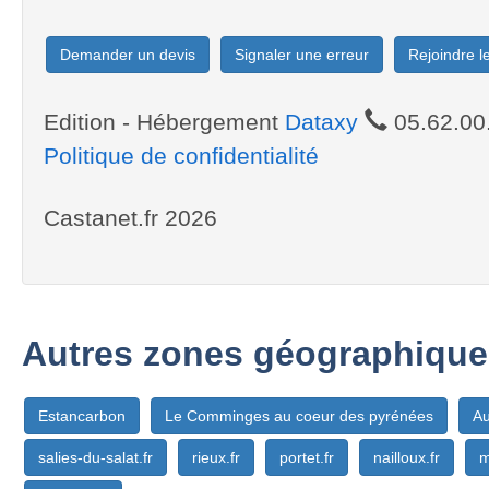
Demander un devis
Signaler une erreur
Rejoindre 
Edition - Hébergement
Dataxy
05.62.00
Politique de confidentialité
Castanet.fr 2026
Autres zones géographique
Estancarbon
Le Comminges au coeur des pyrénées
Au
salies-du-salat.fr
rieux.fr
portet.fr
nailloux.fr
m