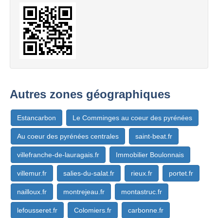
Autres zones géographiques
Estancarbon
Le Comminges au coeur des pyrénées
Au coeur des pyrénées centrales
saint-beat.fr
villefranche-de-lauragais.fr
Immobilier Boulonnais
villemur.fr
salies-du-salat.fr
rieux.fr
portet.fr
nailloux.fr
montrejeau.fr
montastruc.fr
lefousseret.fr
Colomiers.fr
carbonne.fr