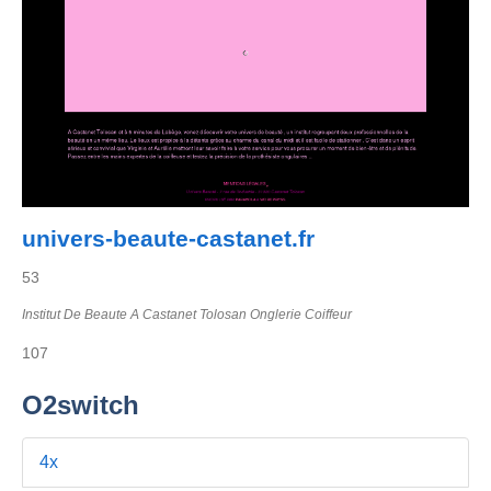
univers-beaute-castanet.fr
53
Institut De Beaute A Castanet Tolosan Onglerie Coiffeur
107
O2switch
4x