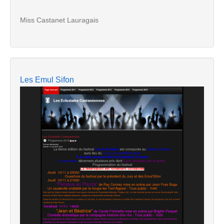
Miss Castanet Lauragais
Les Emul Sifon